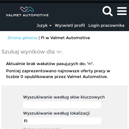
Język
Wyświetl profil
Login pracownika
(bieżąca
Strona główna
|
FI w Valmet Automotive
strona)
Szukaj wyników dla
"FI".
Aktualnie brak wakatów pasujących do: "
".
FI
Poniżej zaprezentowano najnowsze oferty pracy w
liczbie 0 opublikowane przez Valmet Automotive.
Wyszukiwanie według słów kluczowych
Wyszukiwanie według lokalizacji