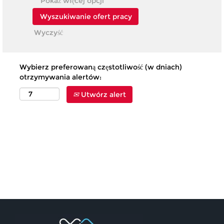
Pokaż więcej opcji
Wyczyść
Wybierz preferowaną częstotliwość (w dniach)
otrzymywania alertów:
Utwórz alert